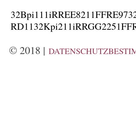
32Bpi111iRREE8211FFRE973
RD1132Kpi211iRRGG2251FF
© 2018 |
DATENSCHUTZBESTI