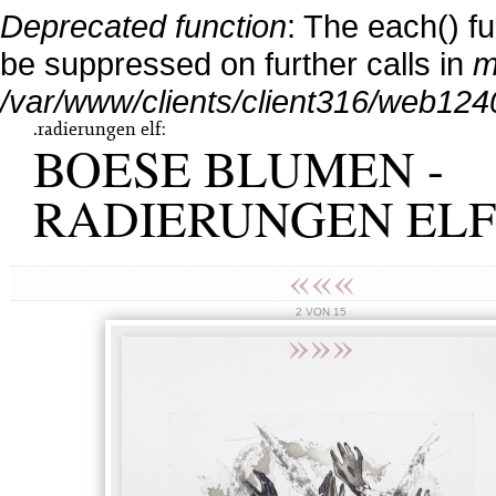
Deprecated function
: The each() f
be suppressed on further calls in
m
/var/www/clients/client316/web124
.radierungen elf:
BOESE BLUMEN -
RADIERUNGEN ELF
«««
2 VON 15
»»»